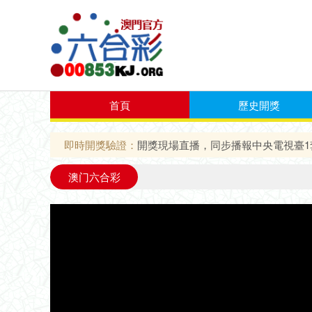
首頁
歷史開獎
即時開獎驗證：
開獎現場直播，同步播報中央電視臺1套視
澳门六合彩