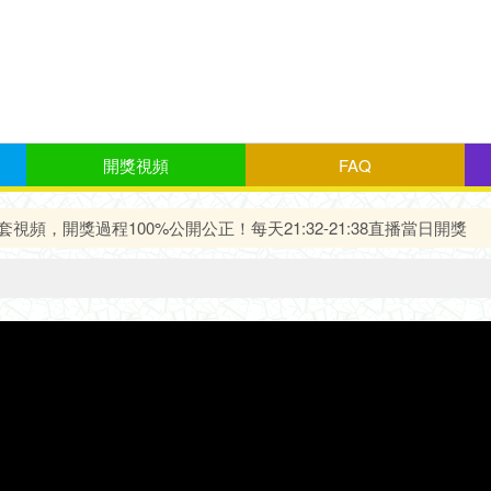
開獎視頻
FAQ
頻，開獎過程100%公開公正！每天21:32-21:38直播當日開獎